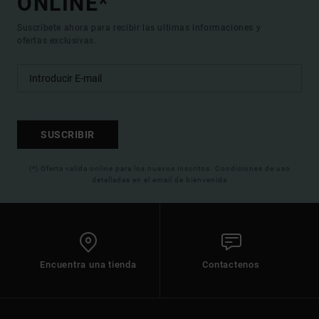
ONLINE*
Suscríbete ahora para recibir las ultimas informaciones y
ofertas exclusivas.
SUSCRIBIR
(*) Oferta valida online para los nuevos inscritos. Condiciones de uso
detalladas en el email de bienvenida
Encuentra una tienda
Contactenos