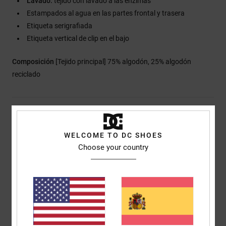
Lavado:
tejido con lavado a las enzimas
Estampados al agua en las partes frontal y trasera
Etiqueta serigrafiada
Etiqueta vertical de clip en el bajo
Composición
[Tejido principal] 75% algodón, 25% algodón
reciclado
Envios y Devoluciones
WELCOME TO DC SHOES
Choose your country
Reseñas de los clientes
Puntuación media
5.0
/5