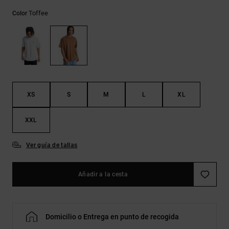
Bolsos &
respuestas a
Mochilas
Toffee
Color
las
preguntas
más
Carteras
frecuentes y
accede a
nuestro
formulario
de contacto.
XS
S
M
L
XL
Consultar
las FAQ
XXL
Ver guía de tallas
Añadir a la cesta
Domicilio o Entrega en punto de recogida