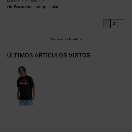
Material
: 5
Color
: 5
/5
/5
Recomiendo este producto
1
2
>
Verificado por
TrustVille
ÚLTIMOS ARTÍCULOS VISTOS