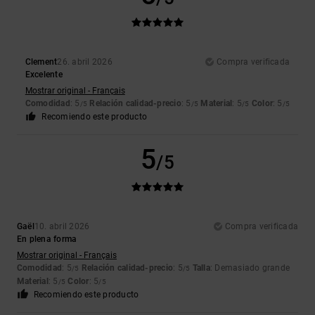
Clement
26. abril 2026
Compra verificada
Excelente
Mostrar original - Français
Comodidad
: 5
Relación calidad-precio
: 5
Material
: 5
Color
: 5
/5
/5
/5
/5
Recomiendo este producto
5
/5
Gaël
10. abril 2026
Compra verificada
En plena forma
Mostrar original - Français
Comodidad
: 5
Relación calidad-precio
: 5
Talla
: Demasiado grande
/5
/5
Material
: 5
Color
: 5
/5
/5
Recomiendo este producto