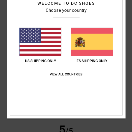
WELCOME TO DC SHOES
Choose your country
Thomas
22. junio 2026
Compra verificada
El estilo
Mostrar original - Français
Comodidad
: 5
Relación calidad-precio
: 5
Talla
: Talla perfecta
/5
/5
Material
: 5
Color
: 5
/5
/5
3
/5
US SHIPPING ONLY
ES SHIPPING ONLY
VIEW ALL COUNTRIES
Niko
16. mayo 2026
Compra verificada
Podría ser un poco más pequeño.
Mostrar original - Deutsch
Comodidad
: 4
Relación calidad-precio
: 5
Talla
: Grande
Material
: 5
/5
/5
/5
Color
: 5
/5
Recomiendo este producto
5
/5