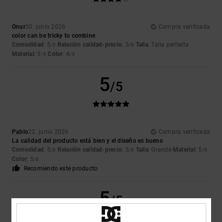
Onur
30. junio 2026
Compra verificada
color can be tricky to combine
Comodidad
: 5
Relación calidad-precio
: 5
Talla
: Talla perfecta
/5
/5
Material
: 5
Color
: 4
/5
/5
5
/5
Pablo
22. junio 2026
Compra verificada
La calidad del producto está bien y el diseño es bueno
Comodidad
: 5
Relación calidad-precio
: 5
Talla
: Grande
Material
: 5
/5
/5
/5
Color
: 5
/5
Recomiendo este producto
5
/5