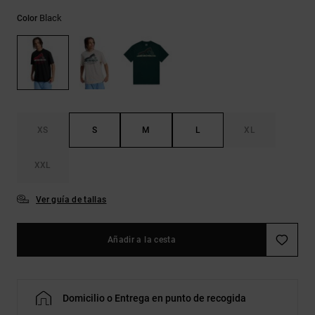
Bolsos &
respuestas a
Mochilas
Black
Color
las
preguntas
más
Carteras
frecuentes y
accede a
nuestro
formulario
de contacto.
XS
S
M
L
XL
Consultar
las FAQ
XXL
Ver guía de tallas
Añadir a la cesta
Domicilio o Entrega en punto de recogida