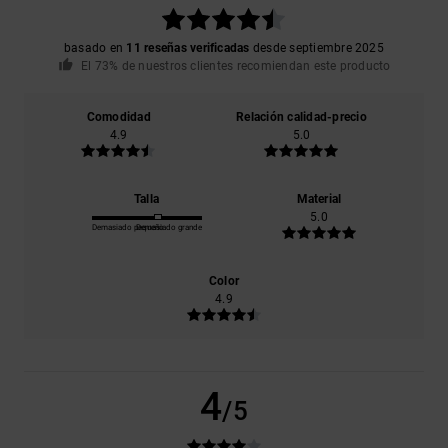
basado en
11 reseñas verificadas
desde septiembre 2025
El 73% de nuestros clientes recomiendan este producto
Comodidad
Relación calidad-precio
4.9
5.0
Talla
Material
5.0
Demasiado pequeño
Demasiado grande
Color
4.9
4
/5