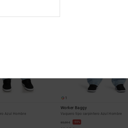
95,00 €
1
Worker Baggy
ero Azul Hombre
Vaquero tipo carpintero Azul Hombre
55%
85,00 €