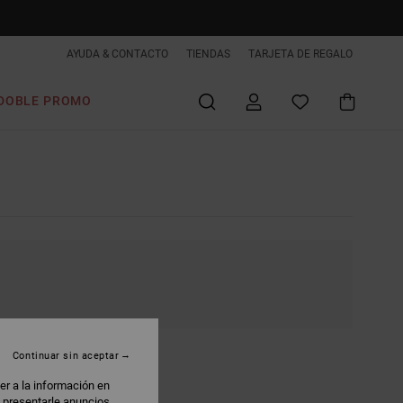
AYUDA & CONTACTO
TIENDAS
TARJETA DE REGALO
DOBLE PROMO
Continuar sin aceptar
er a la información en
: presentarle anuncios