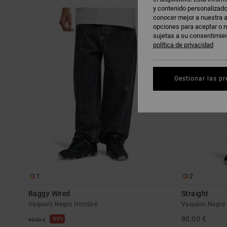
y contenido personalizado
Saltar
Ir
NOVEDAD
a
a
conocer mejor a nuestra a
criterios
ordenar
de
por
opciones para aceptar o r
búsqueda
sujetas a su consentimie
política de privacidad
Gestionar las pr
1
2
Baggy Wired
Straight
Vaquero Negro Hombre
Vaquero Negro
80,00 €
55%
90,00 €