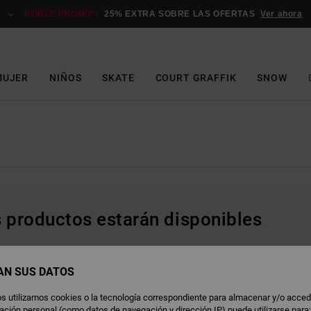
DOBLE PROMO*:
25% EXTRA SOBRE LAS OFERTAS
Ver ahora
MUJER
NIÑOS
SKATE
COURT GRAFFIK
SNOW
s productos estarán disponibles
AN SUS DATOS
s utilizamos cookies o la tecnología correspondiente para almacenar y/o acced
rmación personal (como datos de navegación y dirección IP) puede utilizarse para