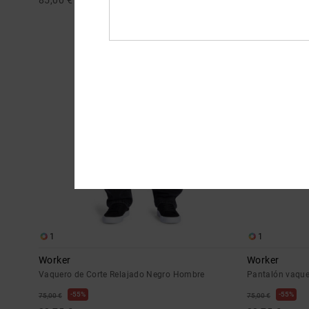
85,00 €
85,00 €
1
1
Worker
Worker
Vaquero de Corte Relajado Negro Hombre
Pantalón vaqu
55%
55%
75,00 €
75,00 €