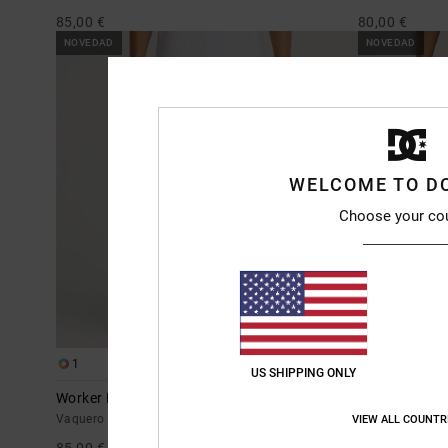
85,00 €
80,00 €
NOVEDAD
NOVEDAD
WELCOME TO D
Choose your co
1
3
US SHIPPING ONLY
Worker Baggy Denim Double That
Baggy
Vaquero Azul hombre
Vaquero Beige
VIEW ALL COUNTR