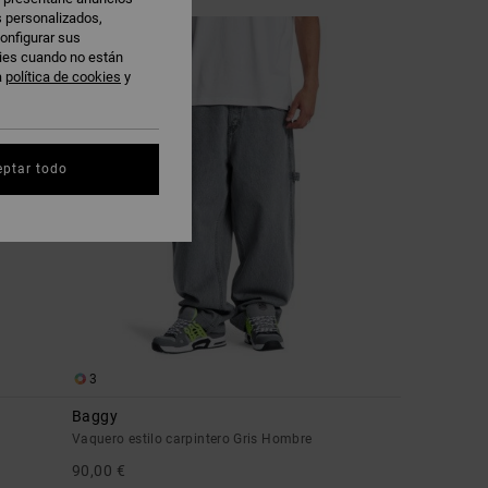
s personalizados,
NOVEDAD
onfigurar sus
kies cuando no están
a
política de cookies
y
eptar todo
3
Baggy
Vaquero estilo carpintero Gris Hombre
90,00 €