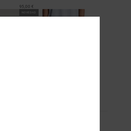
95,00 €
NOVEDAD
3
Baggy
Vaquero Azul Hombre