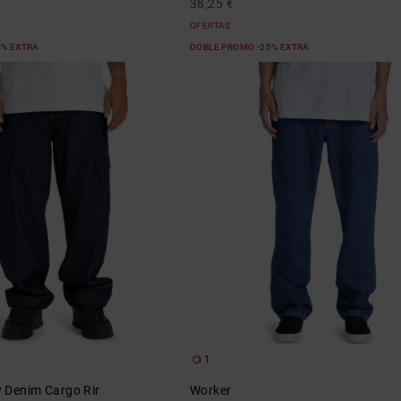
38,25 €
OFERTAS
5% EXTRA
DOBLE PROMO -25% EXTRA
1
 Denim Cargo Rir
Worker