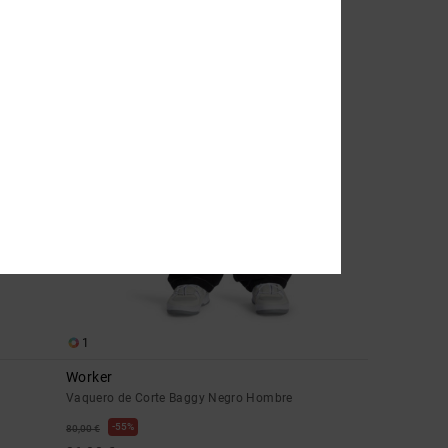
85,00 €
1
Worker
Vaquero de Corte Baggy Negro Hombre
55%
80,00 €