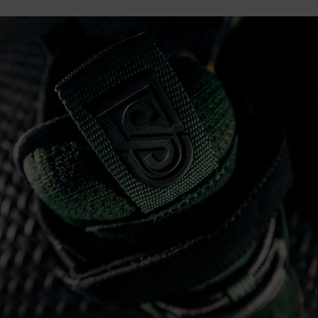
Bolsos &
respuestas a
Mochilas
las
preguntas
más
Carteras
frecuentes y
accede a
nuestro
formulario
de contacto.
Consultar
las FAQ