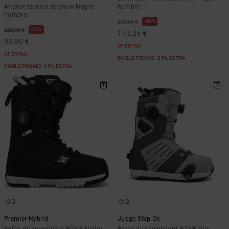
Anorak técnico de snow Negro
hombre
hombre
48%
330,00 €
55%
220,00 €
173,25 €
99,00 €
OFERTAS
OFERTAS
DOBLE PROMO -25% EXTRA
DOBLE PROMO -25% EXTRA
2
2
Premier Hybrid
Judge Step On
Botas de snowboard BOA® Negro
Botas de snowboard BOA® Gris