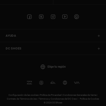
AYUDA
DC SHOES
Elige tu región
Configuración de las cookies |
Política de Privacidad |
Condiciones Generales de Venta |
Contrato de Términos de Uso |
Términos y Condiciones del DC Crew |
Política de Cookies
© 2026 DCShoes