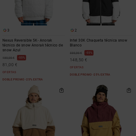
Bolsos &
respuestas a
Mochilas
las
preguntas
más
Carteras
frecuentes y
3
2
accede a
nuestro
Nexus Reversible 5K- Anorak
Intel 30K Chaqueta técnica snow
formulario
técnico de snow Anorak técnico de
Blanco
de contacto.
snow Azul
55%
330,00 €
55%
180,00 €
148,50 €
Consultar
81,00 €
las FAQ
OFERTAS
OFERTAS
DOBLE PROMO -25% EXTRA
DOBLE PROMO -25% EXTRA