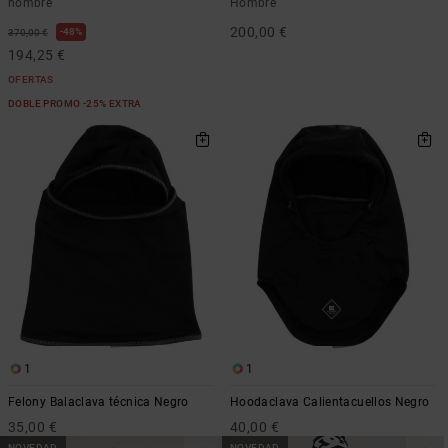
hombre
Hombre
200,00 €
48%
370,00 €
194,25 €
OFERTAS
DOBLE PROMO -25% EXTRA
1
1
Felony Balaclava técnica Negro
Hoodaclava Calientacuellos Negro
35,00 €
40,00 €
NOVEDAD
NOVEDAD