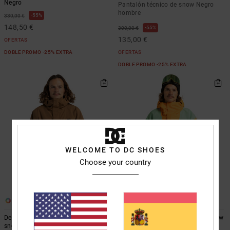
Negro
Pantalón técnico de snow Negro
hombre
55%
330,00 €
148,50 €
55%
300,00 €
135,00 €
OFERTAS
DOBLE PROMO -25% EXTRA
OFERTAS
DOBLE PROMO -25% EXTRA
WELCOME TO DC SHOES
Choose your country
3
4
Defiant 10K- Chaqueta técnica
DC-43 10K- Anorak técnico de snow
snow para hombre
para hombre